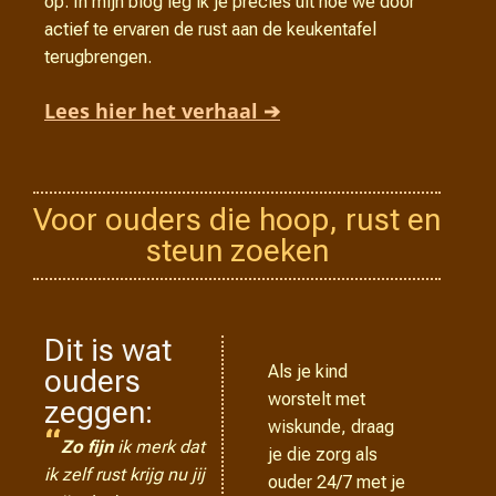
op. In mijn blog leg ik je precies uit hoe we door
actief te ervaren de rust aan de keukentafel
terugbrengen.
Lees hier het verhaal ➔
Voor ouders die hoop, rust en
steun zoeken
Dit is wat
Als je kind
ouders
worstelt met
zeggen:
wiskunde, draag
“
Zo fijn
ik merk dat
je die zorg als
ik zelf rust krijg nu jij
ouder 24/7 met je