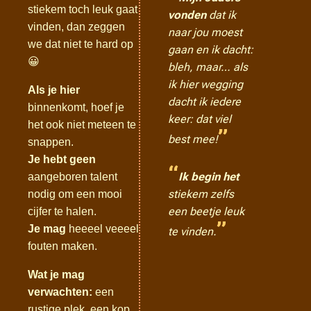
stiekem toch leuk gaat
vonden
dat ik
vinden, dan zeggen
naar jou moest
we dat niet te hard op
gaan en ik dacht:
😀
bleh, maar… als
ik hier wegging
Als je hier
dacht ik iedere
binnenkomt, hoef je
keer: dat viel
het ook niet meteen te
”
best mee!
snappen.
Je hebt geen
“
Ik begin het
aangeboren talent
stiekem zelfs
nodig om een mooi
een beetje leuk
cijfer te halen.
”
Je mag
heeeel veeeel
te vinden.
fouten maken.
Wat je mag
verwachten:
een
rustige plek, een kop