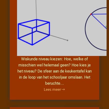
Wiskunde niveau kiezen: Hoe, welke of
misschien wel helemaal geen? Hoe kies je
het niveau? De sfeer aan de keukentafel kan
in de loop van het schooljaar omslaan. Het
beruchte…
Lees meer