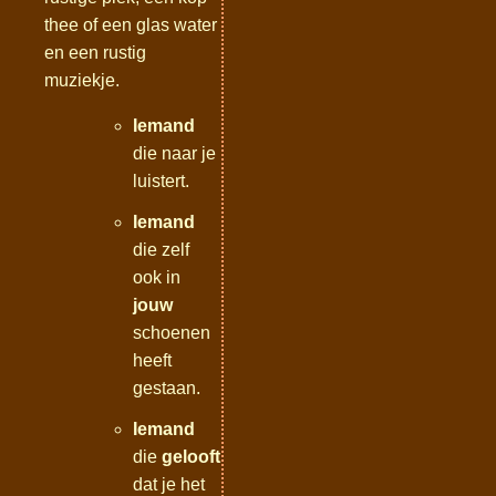
thee of een glas water
en een rustig
muziekje.
Iemand
die naar je
luistert.
Iemand
die zelf
ook in
jouw
schoenen
heeft
gestaan.
Iemand
die
gelooft
dat je het