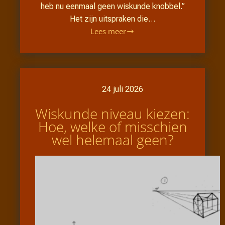
heb nu eenmaal geen wiskunde knobbel.”
Het zijn uitspraken die…
Lees meer
24 juli 2026
Wiskunde niveau kiezen:
Hoe, welke of misschien
wel helemaal geen?